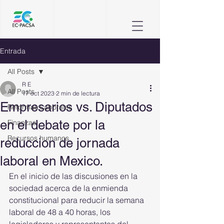
Entrada
All Posts
R E
All Posts
17 oct 2023
2 min de lectura
Empresarios vs. Diputados
Reformas Laborales
en el debate por la
Finanzas
Recursos humanos
reduccion de jornada
laboral en Mexico.
En el inicio de las discusiones en la 
sociedad acerca de la enmienda 
constitucional para reducir la semana 
laboral de 48 a 40 horas, los 