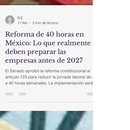
R E
11 feb
2 min de lectura
Reforma de 40 horas en
México: Lo que realmente
deben preparar las
empresas antes de 2027
El Senado aprobó la reforma constitucional al
artículo 123 para reducir la jornada laboral de 48
a 40 horas semanales. La implementación será
gradual a partir de 2027, con una disminución de
dos horas por año hasta llegar a 2030. Aunque
aún falta la aprobación de la Cámara de
Diputados, el cambio ya es inminente. Para las
empresas formales en México, esto no es solo