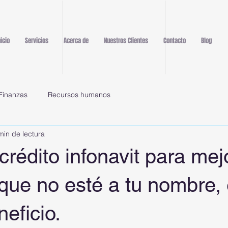
nicio
Servicios
Acerca de
Nuestros Clientes
Contacto
Blog
Finanzas
Recursos humanos
min de lectura
 crédito infonavit para mej
ue no esté a tu nombre, 
eficio.