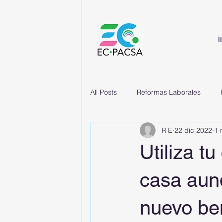
I
All Posts
Reformas Laborales
R E
22 dic 2022
1 
Utiliza tu
casa aunq
nuevo ben