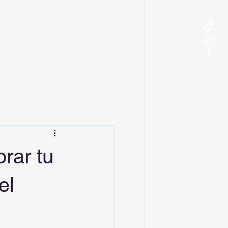
orar tu
el